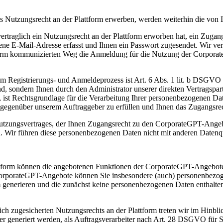
es Nutzungsrecht an der Plattform erwerben, werden weiterhin die von
rtraglich ein Nutzungsrecht an der Plattform erworben hat, ein Zuga
ne E-Mail-Adresse erfasst und Ihnen ein Passwort zugesendet. Wir ver
form kommunizierten Weg die Anmeldung für die Nutzung der Corpora
 Registrierungs- und Anmeldeprozess ist Art. 6 Abs. 1 lit. b DSGVO
ind, sondern Ihnen durch den Administrator unserer direkten Vertragsp
 ist Rechtsgrundlage für die Verarbeitung Ihrer personenbezogenen 
cht gegenüber unserem Auftraggeber zu erfüllen und Ihnen das Zugangsr
zungsvertrages, der Ihnen Zugangsrecht zu den CorporateGPT-Angebote
ind. Wir führen diese personenbezogenen Daten nicht mit anderen Date
tform können die angebotenen Funktionen der CorporateGPT-Angebote 
orporateGPT-Angebote können Sie insbesondere (auch) personenbezog
orm generieren und die zunächst keine personenbezogenen Daten enthal
ch zugesicherten Nutzungsrechts an der Plattform treten wir im Hinbl
 generiert werden, als Auftragsverarbeiter nach Art. 28 DSGVO für S