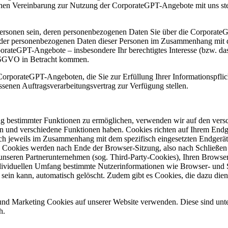
en Vereinbarung zur Nutzung der CorporateGPT-Angebote mit uns stel
rsonen sein, deren personenbezogenen Daten Sie über die CorporateGP
tung der personenbezogenen Daten dieser Personen im Zusammenhang mi
rateGPT-Angebote – insbesondere Ihr berechtigtes Interesse (bzw. das 
a DSGVO in Betracht kommen.
rporateGPT-Angeboten, die Sie zur Erfüllung Ihrer Informationspflic
enen Auftragsverarbeitungsvertrag zur Verfügung stellen.
ng bestimmter Funktionen zu ermöglichen, verwenden wir auf den versc
en und verschiedene Funktionen haben. Cookies richten auf Ihrem Endge
ch jeweils im Zusammenhang mit dem spezifisch eingesetzten Endgerät e
en Cookies werden nach Ende der Browser-Sitzung, also nach Schließen
unseren Partnerunternehmen (sog. Third-Party-Cookies), Ihren Browser
ndividuellen Umfang bestimmte Nutzerinformationen wie Browser- und 
h sein kann, automatisch gelöscht. Zudem gibt es Cookies, die dazu di
nd Marketing Cookies auf unserer Website verwenden. Diese sind unt
h.