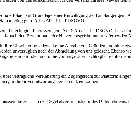
erden von uns ausschließlich für den Versand unseres Newsletters ve
ng erfolgen auf Grundlage einer Einwilligung der Empfänger gem. Art.
rektmarketing gem. Art. 6 Abs. 1 lit. f DSGVO.
rer berechtigten Interessen gem. Art. 6 Abs. 1 lit. f DSGVO. Unser Int
nt als auch den Erwartungen der Nutzer entspricht, und uns ferner den
d.h. Ihre Einwilligung jederzeit ohne Angabe von Gründen und ohne et
n werden unverzüglich nach der Abmeldung von uns gelöscht. Ebenso we
Angabe von Gründen und ohne vorherige oder nachträgliche Informatio
über vertragliche Vereinbarung ein Zugangsrecht zur Plattform einger
teme, in Ihrem Verantwortungsbereich nutzen können.
üssen Sie sich – in der Regel als Administrator des Unternehmens, fü