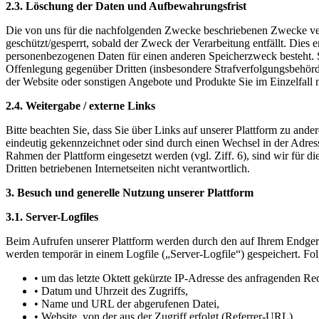
2.3. Löschung der Daten und Aufbewahrungsfrist
Die von uns für die nachfolgenden Zwecke beschriebenen Zwecke ve
geschützt/gesperrt, sobald der Zweck der Verarbeitung entfällt. Dies e
personenbezogenen Daten für einen anderen Speicherzweck besteht. So
Offenlegung gegenüber Dritten (insbesondere Strafverfolgungsbehörd
der Website oder sonstigen Angebote und Produkte Sie im Einzelfall 
2.4. Weitergabe / externe Links
Bitte beachten Sie, dass Sie über Links auf unserer Plattform zu and
eindeutig gekennzeichnet oder sind durch einen Wechsel in der Adress
Rahmen der Plattform eingesetzt werden (vgl. Ziff. 6), sind wir fü
Dritten betriebenen Internetseiten nicht verantwortlich.
3. Besuch und generelle Nutzung unserer Plattform
3.1. Server-Logfiles
Beim Aufrufen unserer Plattform werden durch den auf Ihrem Endger
werden temporär in einem Logfile („Server-Logfile“) gespeichert. Fol
• um das letzte Oktett gekürzte IP-Adresse des anfragenden Re
• Datum und Uhrzeit des Zugriffs,
• Name und URL der abgerufenen Datei,
• Website, von der aus der Zugriff erfolgt (Referrer-URL),