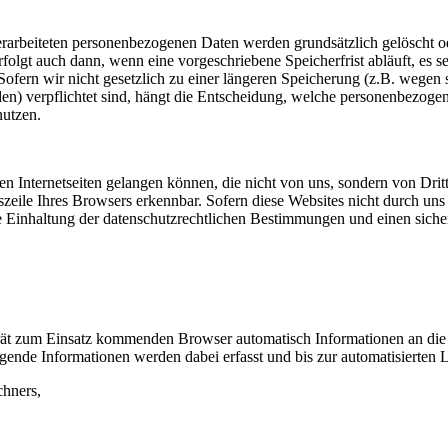
rarbeiteten personenbezogenen Daten werden grundsätzlich gelöscht 
rfolgt auch dann, wenn eine vorgeschriebene Speicherfrist abläuft, es s
fern wir nicht gesetzlich zu einer längeren Speicherung (z.B. wegen s
en) verpflichtet sind, hängt die Entscheidung, welche personenbezoge
nutzen.
eren Internetseiten gelangen können, die nicht von uns, sondern von D
zeile Ihres Browsers erkennbar. Sofern diese Websites nicht durch uns 
r die Einhaltung der datenschutzrechtlichen Bestimmungen und einen si
ät zum Einsatz kommenden Browser automatisch Informationen an die je
gende Informationen werden dabei erfasst und bis zur automatisierten 
chners,