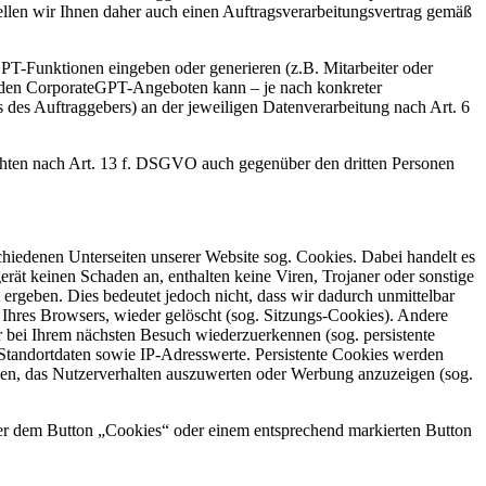
len wir Ihnen daher auch einen Auftragsverarbeitungsvertrag gemäß
T-Funktionen eingeben oder generieren (z.B. Mitarbeiter oder
t den CorporateGPT-Angeboten kann – je nach konkreter
des Auftraggebers) an der jeweiligen Datenverarbeitung nach Art. 6
hten nach Art. 13 f. DSGVO auch gegenüber den dritten Personen
hiedenen Unterseiten unserer Website sog. Cookies. Dabei handelt es
rät keinen Schaden an, enthalten keine Viren, Trojaner oder sonstige
rgeben. Dies bedeutet jedoch nicht, dass wir dadurch unmittelbar
 Ihres Browsers, wieder gelöscht (sog. Sitzungs-Cookies). Andere
 bei Ihrem nächsten Besuch wiederzuerkennen (sog. persistente
Standortdaten sowie IP-Adresswerte. Persistente Cookies werden
enen, das Nutzerverhalten auszuwerten oder Werbung anzuzeigen (sog.
er dem Button „Cookies“ oder einem entsprechend markierten Button