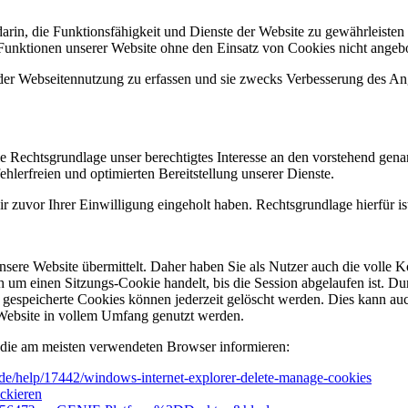
in, die Funktionsfähigkeit und Dienste der Website zu gewährleisten
 Funktionen unserer Website ohne den Einsatz von Cookies nicht angeb
 der Webseitennutzung zu erfassen und sie zwecks Verbesserung des An
ie Rechtsgrundlage unser berechtigtes Interesse an den vorstehend gen
ehlerfreien und optimierten Bereitstellung unserer Dienste.
zuvor Ihrer Einwilligung eingeholt haben. Rechtsgrundlage hierfür is
sere Website übermittelt. Daher haben Sie als Nutzer auch die volle 
h um einen Sitzungs-Cookie handelt, bis die Session abgelaufen ist. D
s gespeicherte Cookies können jederzeit gelöscht werden. Dies kann a
 Website in vollem Umfang genutzt werden.
r die am meisten verwendeten Browser informieren:
e-de/help/17442/windows-internet-explorer-delete-manage-cookies
ockieren